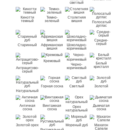
светлый
Кинотти
Темно-
Столетняя
темный
зеленый
вишня
Полосатый
дуглас
Средне-
серый
Старинный
Африканская
Шоколадно-
вишня
коричневый
Кремовый
Белый
Черно-
кристалл
Антрацитово-
коричневый
серый
Горная сосна
Светлый
Золотой
Натуральный
Античная
Винтажная
Дымчатая
Орех
сосна
сосна
сосна
натуральный
Золотой орех
Мореный дуб
Махагон
Сапели
Рустикальный