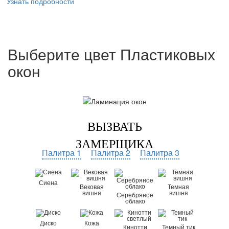
Узнать подробности
Выберите цвет Пластиковых
окон
ВЫЗВАТЬ
ЗАМЕРЩИКА
Палитра 1
Палитра 2
Палитра 3
Сиена
Вековая
Темная
вишня
вишня
Серебряное
облако
Диско
Кожа
Кинотти
Темный тик