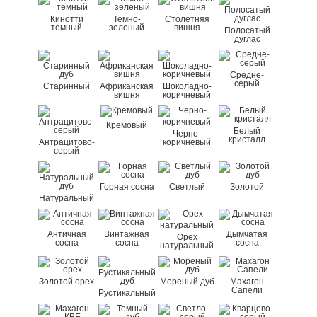
Кинотти
Темно-
Столетняя
темный
зеленый
вишня
Полосатый
дуглас
Средне-
серый
Старинный
Африканская
Шоколадно-
вишня
коричневый
Кремовый
Белый
Черно-
кристалл
Антрацитово-
коричневый
серый
Горная сосна
Светлый
Золотой
Натуральный
Античная
Винтажная
Дымчатая
Орех
сосна
сосна
сосна
натуральный
Золотой орех
Мореный дуб
Махагон
Сапели
Рустикальный